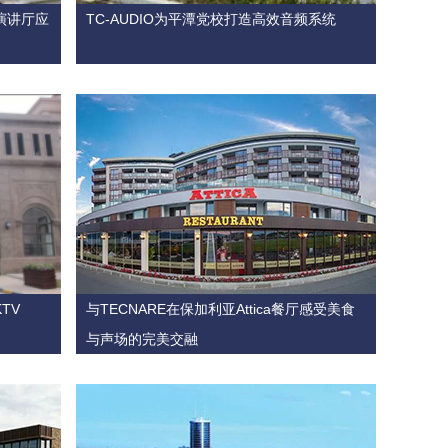
建演讲厅应
TC-AUDIO为平潭党校打造高效音频系统
TV
与TECNARE在保加利亚Attica餐厅感受美食
与声场的完美交融