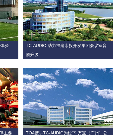
新体验
TC-AUDIO 助力福建水投开发集团会议室音
质升级
提供主要
TOA携手TC-AUDIO为松下·万宝（广州）公