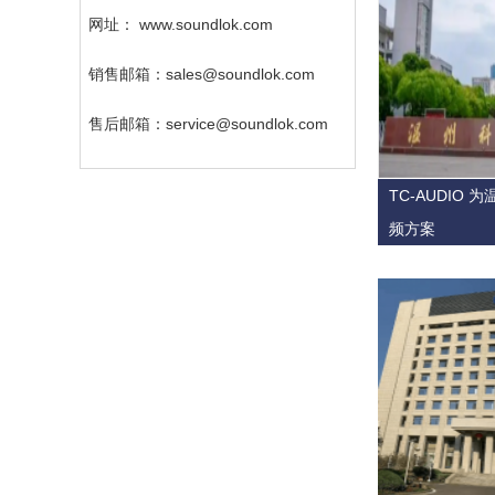
网址： www.soundlok.com
销售邮箱：sales@soundlok.com
售后邮箱：service@soundlok.com
TC-AUDIO
频方案