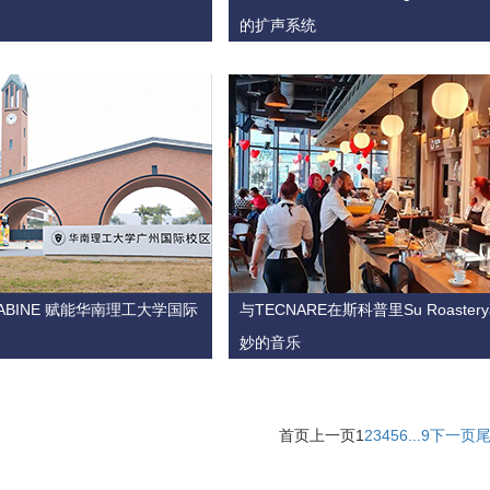
的扩声系统
 SABINE 赋能华南理工大学国际
与TECNARE在斯科普里Su Roaste
妙的音乐
首页
上一页
1
2
3
4
5
6
...
9
下一页